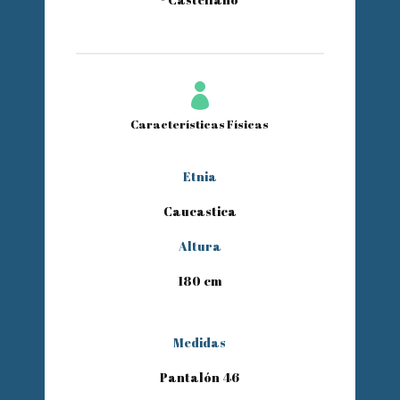

Características Físicas
Etnia
Caucastica
Altura
180 cm
Medidas
Pantalón 46