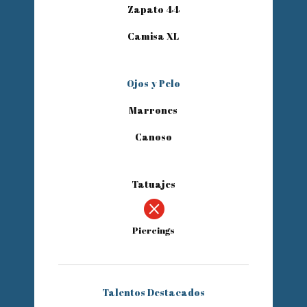
Zapato 44
Camisa XL
Ojos y Pelo
Marrones
Canoso
Tatuajes

Piercings
Talentos Destacados