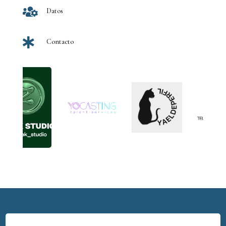

Datos

Contacto
ing
k
Tem
TV3
Yae
S