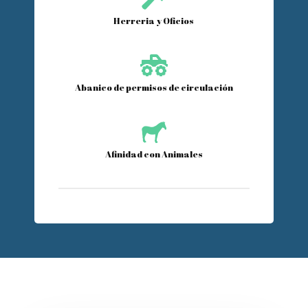
Herreria y Oficios

Abanico de permisos de circulación

Afinidad con Animales